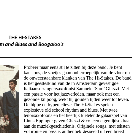
THE HI-STAKES
m and Blues and Boogaloo's
Probeer maar eens stil te zitten bij deze band. Je bent
kansloos, de voetjes gaan onherroepelijk van de vloer op
de onweerstaanbare klanken van The Hi-Stakes. De band
is het geesteskind van de in Amsterdam gevestigde
Italiaanse zanger/saxofonist Samuele ‘Sam’ Ghezzi. Met
een passie voor het jazzverleden, maar ook met een
gezonde knipoog, wekt hij gouden tijden weer tot leven.
De hippe en hyperactieve The Hi-Stakes spelen
explosieve old school rhythm and blues. Met twee
tenorsaxofoons en het heerlijk kietelende gitaarspel van
Linus Eppinger geven Ghezzi & co. een eigentijdse draai
aan de muziekgeschiedenis. Originele songs, met teksten
vol ironie en passie, authentiek gespeeld uit een breed