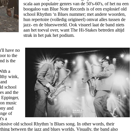
scala aan populaire genres van de 50's-60's, of het nu een
boogaloo van Blue Note Records is of een explosief old
school Rhythm ‘n Blues nummer; met andere woorden,
hun repertoire (volledig origineel) omvat alles tussen de
jazz- en de blueswereld. Ook visueel laat de band niets
aan het toeval over, want The Hi-Stakes betreden altijd
strak in het pak het podium.
ou'll have no
oor to the
nd is the
With a
althy wink,
 and
ld school
es and the
s Eppinger,
 on music
rony and
ange of
's a
osive old school Rhythm 'n Blues song. In other words, their
ything between the jazz and blues worlds. Visually, the band also