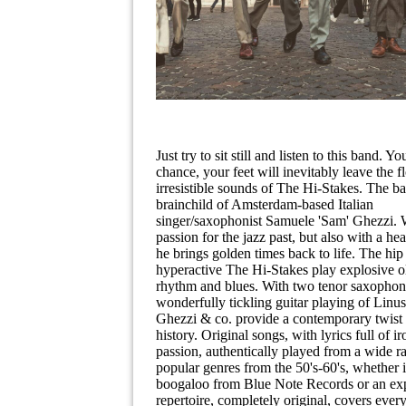
Just try to sit still and listen to this band. Y
chance, your feet will inevitably leave the fl
irresistible sounds of The Hi-Stakes. The ba
brainchild of Amsterdam-based Italian
singer/saxophonist Samuele 'Sam' Ghezzi. 
passion for the jazz past, but also with a he
he brings golden times back to life. The hip
hyperactive The Hi-Stakes play explosive o
rhythm and blues. With two tenor saxophon
wonderfully tickling guitar playing of Linu
Ghezzi & co. provide a contemporary twist
history. Original songs, with lyrics full of i
passion, authentically played from a wide r
popular genres from the 50's-60's, whether it
boogaloo from Blue Note Records or an expl
repertoire, completely original, covers ever